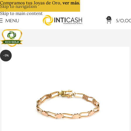
Compramos tus Joyas de Oro,
ver más.
Skip to navigation
Skip to main content
0
MENU
S/
0,0
-5%