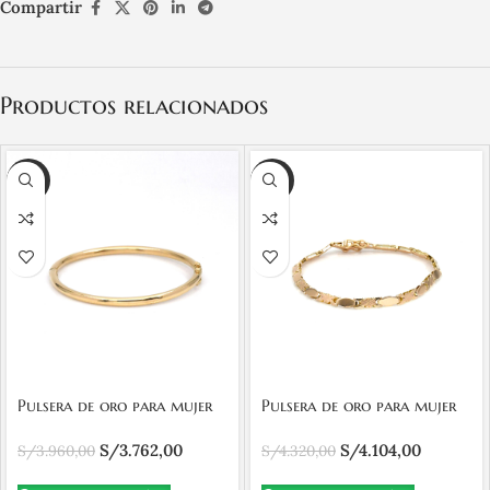
Compartir
Productos relacionados
-5%
-5%
Pulsera de oro para mujer
Pulsera de oro para mujer
18K diseño pulso seguro
18K articulada con partes
S/
3.762,00
S/
4.104,00
cajón doble
S/
3.960,00
arenadas seguro cajon
S/
4.320,00
doble