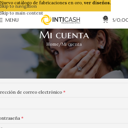
Nuevo catálogo de fabricaciones en oro,
ver diseños.
Skip to navigation
Skip to main content
0
MENU
S/
0,0
Mi cuenta
Home
Mi cuenta
egistrarse
*
ombre de usuario
*
irección de correo electrónico
*
ontraseña