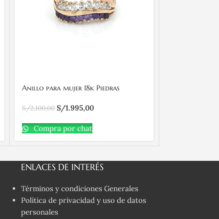
Anillo para mujer 18k Piedras
Anillo de oro 
blancas y moradas
cintillo con 1
S/
1.995,00
S/
1
S/
2.100,00
transparentes
S/
1.320,00
Compra por chat
Compra po
ENLACES DE INTERÉS
Términos y condiciones Generales
Política de privacidad y uso de datos
personales