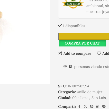
ambiental, si
nuestras joya
1 disponibles
COMPRA POR CHAT
Add to compare
Add
18
personas viendo est
SKU:
1N1012502.94
Categoría:
Anillo de mujer
Ciudad:
09 - Lima
,
San Luis
,
Compartir