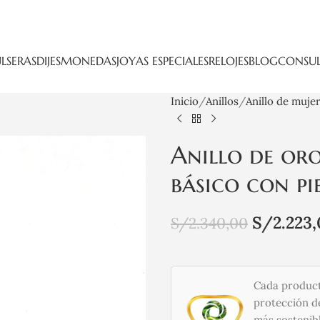
LSERAS
DIJES
MONEDAS
JOYAS ESPECIALES
RELOJES
BLOG
CONSUL
Inicio
Anillos
Anillo de muje
Anillo de oro
básico con pi
S/
2.223
S/
2.340,00
Cada product
protección de
más sostenibl