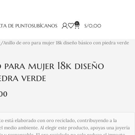
0
TA DE PUNTOS
UBÍCANOS
S/
0,00
r
Anillo de oro para mujer 18k diseño básico con piedra verde
 para mujer 18k diseño
edra verde
,00
o está elaborado con oro reciclado, contribuyendo a la
l medio ambiente. Al elegir este producto, apoyas una joyería
e y responsable. El oro reciclado no solo reduce el impacto