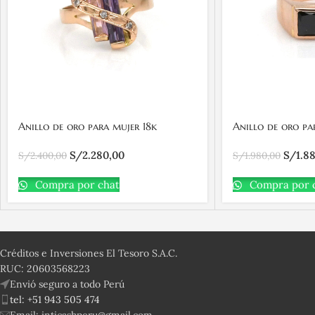
Anillo de oro para mujer 18k
Anillo de oro pa
entrelazado con 1 piedra morada, 1
chevalier con 1 p
S/
2.280,00
S/
1.8
piedra rosada y 3 piedras
S/
2.400,00
S/
1.980,00
transparentes
Compra por chat
Compra por 
Créditos e Inversiones El Tesoro S.A.C.
RUC: 20603568223
Envió seguro a todo Perú
tel: +51 943 505 474