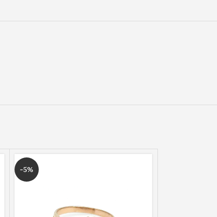
-5%
-20%