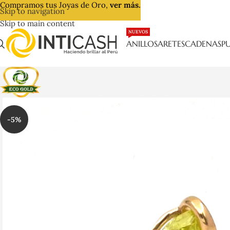
Compramos tus Joyas de Oro,
ver más.
Skip to navigation
Skip to main content
NUEVOS
ANILLOS
ARETES
CADENAS
PU
-5%