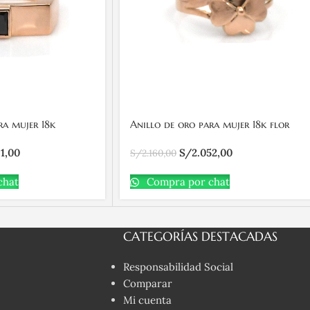
ra mujer 18k
Anillo de oro para mujer 18k flor
iedra negra
con hojas arenadas
81,00
S/
2.052,00
S/
2.160,00
chat
Compra por chat
CATEGORÍAS DESTACADAS
Responsabilidad Social
Comparar
Mi cuenta