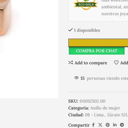
ambiental, si
nuestras joya
1 disponibles
COMPRA POR CHAT
Add to compare
Add
15
personas viendo est
SKU:
1N1012502.110
Categoría:
Anillo de mujer
Ciudad:
08 - Lima
,
Zárate SJ
Compartir