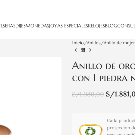
LSERAS
DIJES
MONEDAS
JOYAS ESPECIALES
RELOJES
BLOG
CONSUL
Inicio
Anillos
Anillo de muje
Anillo de oro
con 1 piedra 
S/
1.881,
S/
1.980,00
Cada product
protección de
más sostenibl