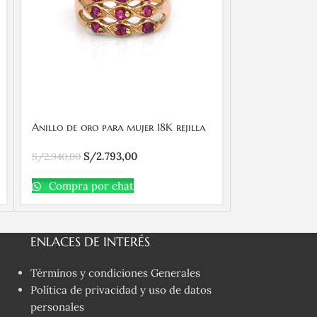
Anillo de oro para mujer 18K rejilla
Anillo de oro 
con 9 piedras fucxias
cintillo con 1
S/
2.793,00
S/
1
S/
2.940,00
S/
1.980,00
Compra por chat
Compra po
ENLACES DE INTERÉS
Términos y condiciones Generales
Política de privacidad y uso de datos
personales