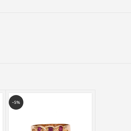
-5%
-20%