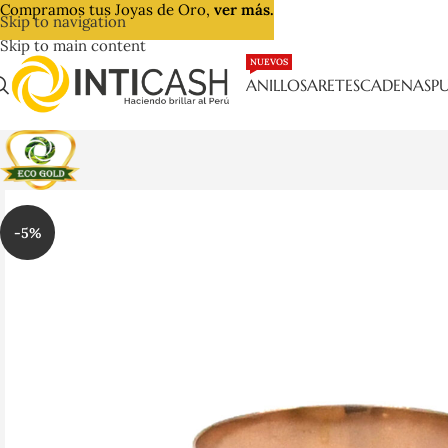
Compramos tus Joyas de Oro,
ver más.
Skip to navigation
Skip to main content
NUEVOS
ANILLOS
ARETES
CADENAS
PU
-5%