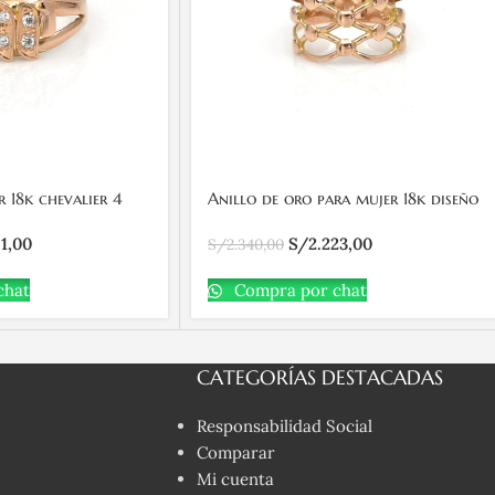
r 18k chevalier 4
Anillo de oro para mujer 18k diseño
malla
81,00
S/
2.223,00
S/
2.340,00
chat
Compra por chat
CATEGORÍAS DESTACADAS
Responsabilidad Social
Comparar
Mi cuenta