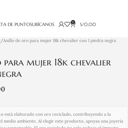
0
TA DE PUNTOS
UBÍCANOS
S/
0,00
r
Anillo de oro para mujer 18k chevalier con 1 piedra negra
 para mujer 18k chevalier
negra
00
o está elaborado con oro reciclado, contribuyendo a la
l medio ambiente. Al elegir este producto, apoyas una joyería
e y responsable. El oro reciclado no solo reduce el impacto