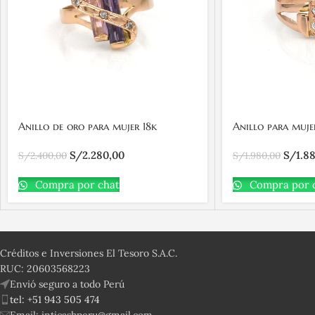
Anillo de oro para mujer 18k
Anillo para muje
entrelazado con 1 piedra morada, 1
piedras
S/
2.280,00
S/
1.8
piedra rosada y 3 piedras
S/
2.400,00
S/
1.980,00
transparentes
Compra por chat
Compra por 
Créditos e Inversiones El Tesoro S.A.C.
RUC: 20603568223
Envió seguro a todo Perú
tel: +51 943 505 474