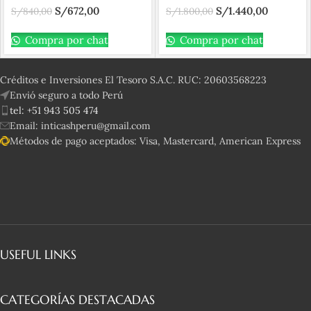
S/
672,00
S/
1.440,00
circones rosados
S/
840,00
seguro gancho simple
S/
1.800,00
Compra por chat
Compra por chat
Créditos e Inversiones El Tesoro S.A.C. RUC: 20603568223
Envió seguro a todo Perú
tel: +51 943 505 474
Email: inticashperu@gmail.com
Métodos de pago aceptados: Visa, Mastercard, American Express
USEFUL LINKS
CATEGORÍAS DESTACADAS