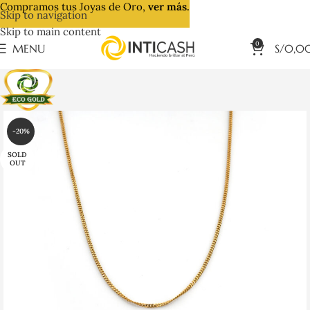
Compramos tus Joyas de Oro,
ver más.
Skip to navigation
Skip to main content
0
MENU
S/
0,0
-20%
SOLD
OUT