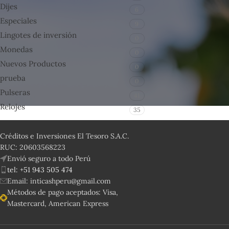
Dijes
6
Especiales
9
Lingotes de inversión
0
Monedas
0
Nuevos Productos
0
prueba
0
Pulseras
41
Relojes
35
Créditos e Inversiones El Tesoro S.A.C.
RUC: 20603568223
Envió seguro a todo Perú
tel: +51 943 505 474
Email: inticashperu@gmail.com
Métodos de pago aceptados: Visa,
Mastercard, American Express