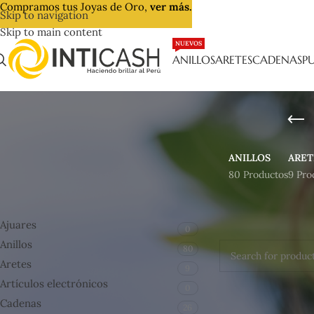
Compramos tus Joyas de Oro,
ver más.
Skip to navigation
Skip to main content
NUEVOS
ANILLOS
ARETES
CADENAS
PU
ANILLOS
ARET
80 Productos
9 Pro
CATEGORÍAS DEL PRODUCTO
Inicio
Lingotes de 
Ajuares
0
No se encontraron 
Anillos
80
Aretes
9
Artículos electrónicos
0
Cadenas
26