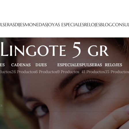
LSERAS
DIJES
MONEDAS
JOYAS ESPECIALES
RELOJES
BLOG
CONSUL
Lingote 5 gr
ES
CADENAS
DIJES
ESPECIALES
PULSERAS
RELOJES
ductos
26 Productos
6 Productos
9 Productos
41 Productos
35 Productos
inversión
Lingote 5 gr
productos que concuerden con la selección.